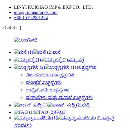
LINYI RUIQIAO IMP & EXP CO., LTD.
info@ruiqiaofoods.com
+86 15192901224
ಹುಡುಕು...|
ಮನೆ
ನಮ್ಮ ಬಗ್ಗೆ
ಉತ್ಪನ್ನಗಳು
ನಿರ್ಜಲೀಕರಣದ ಉತ್ಪನ್ನಗಳು
ಘನೀಕೃತ ಉತ್ಪನ್ನಗಳು
ಉಪ್ಪಿನಕಾಯಿ ಉತ್ಪನ್ನಗಳು
ಮಸಾಲೆಗಳು ಮತ್ತು ಮಸಾಲೆ ಉತ್ಪನ್ನಗಳು
ಸುದ್ದಿ
FAQS
ನಮ್ಮನ್ನು
ಸಂಪರ್ಕಿಸಿ