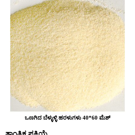
ಒಣಗಿದ ಬೆಳ್ಳುಳ್ಳಿ ಹರಳುಗಳು 40*60 ಮೆಶ್
ತಾಂತ್ರಿಕ ಪ್ರಕ್ರಿಯೆ