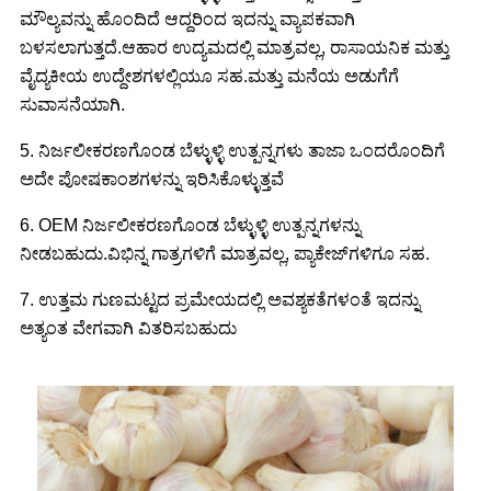
ಮೌಲ್ಯವನ್ನು ಹೊಂದಿದೆ ಆದ್ದರಿಂದ ಇದನ್ನು ವ್ಯಾಪಕವಾಗಿ
ಬಳಸಲಾಗುತ್ತದೆ.ಆಹಾರ ಉದ್ಯಮದಲ್ಲಿ ಮಾತ್ರವಲ್ಲ, ರಾಸಾಯನಿಕ ಮತ್ತು
ವೈದ್ಯಕೀಯ ಉದ್ದೇಶಗಳಲ್ಲಿಯೂ ಸಹ.ಮತ್ತು ಮನೆಯ ಅಡುಗೆಗೆ
ಸುವಾಸನೆಯಾಗಿ.
5. ನಿರ್ಜಲೀಕರಣಗೊಂಡ ಬೆಳ್ಳುಳ್ಳಿ ಉತ್ಪನ್ನಗಳು ತಾಜಾ ಒಂದರೊಂದಿಗೆ
ಅದೇ ಪೋಷಕಾಂಶಗಳನ್ನು ಇರಿಸಿಕೊಳ್ಳುತ್ತವೆ
6. OEM ನಿರ್ಜಲೀಕರಣಗೊಂಡ ಬೆಳ್ಳುಳ್ಳಿ ಉತ್ಪನ್ನಗಳನ್ನು
ನೀಡಬಹುದು.ವಿಭಿನ್ನ ಗಾತ್ರಗಳಿಗೆ ಮಾತ್ರವಲ್ಲ, ಪ್ಯಾಕೇಜ್‌ಗಳಿಗೂ ಸಹ.
7. ಉತ್ತಮ ಗುಣಮಟ್ಟದ ಪ್ರಮೇಯದಲ್ಲಿ ಅವಶ್ಯಕತೆಗಳಂತೆ ಇದನ್ನು
ಅತ್ಯಂತ ವೇಗವಾಗಿ ವಿತರಿಸಬಹುದು