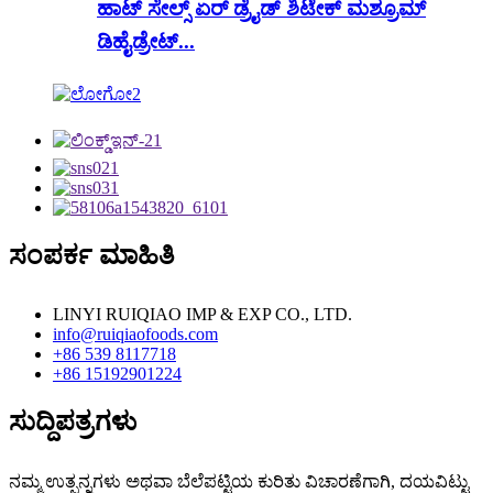
ಹಾಟ್ ಸೇಲ್ಸ್ ಏರ್ ಡ್ರೈಡ್ ಶಿಟೇಕ್ ಮಶ್ರೂಮ್
ಡಿಹೈಡ್ರೇಟ್...
ಸಂಪರ್ಕ ಮಾಹಿತಿ
LINYI RUIQIAO IMP & EXP CO., LTD.
info@ruiqiaofoods.com
+86 539 8117718
+86 15192901224
ಸುದ್ದಿಪತ್ರಗಳು
ನಮ್ಮ ಉತ್ಪನ್ನಗಳು ಅಥವಾ ಬೆಲೆಪಟ್ಟಿಯ ಕುರಿತು ವಿಚಾರಣೆಗಾಗಿ, ದಯವಿಟ್ಟು