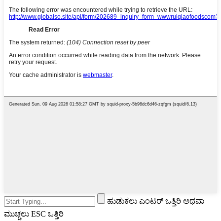
ಹುಡುಕಲು ಎಂಟರ್ ಒತ್ತಿರಿ ಅಥವಾ
ಮುಚ್ಚಲು ESC ಒತ್ತಿರಿ