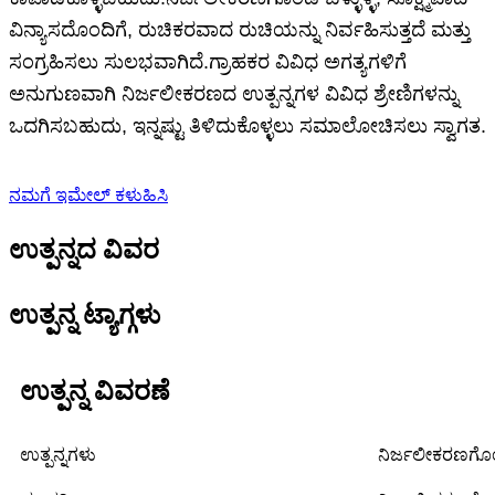
ವಿನ್ಯಾಸದೊಂದಿಗೆ, ರುಚಿಕರವಾದ ರುಚಿಯನ್ನು ನಿರ್ವಹಿಸುತ್ತದೆ ಮತ್ತು
ಸಂಗ್ರಹಿಸಲು ಸುಲಭವಾಗಿದೆ.ಗ್ರಾಹಕರ ವಿವಿಧ ಅಗತ್ಯಗಳಿಗೆ
ಅನುಗುಣವಾಗಿ ನಿರ್ಜಲೀಕರಣದ ಉತ್ಪನ್ನಗಳ ವಿವಿಧ ಶ್ರೇಣಿಗಳನ್ನು
ಒದಗಿಸಬಹುದು, ಇನ್ನಷ್ಟು ತಿಳಿದುಕೊಳ್ಳಲು ಸಮಾಲೋಚಿಸಲು ಸ್ವಾಗತ.
ನಮಗೆ ಇಮೇಲ್ ಕಳುಹಿಸಿ
ಉತ್ಪನ್ನದ ವಿವರ
ಉತ್ಪನ್ನ ಟ್ಯಾಗ್ಗಳು
ಉತ್ಪನ್ನ ವಿವರಣೆ
ಉತ್ಪನ್ನಗಳು
ನಿರ್ಜಲೀಕರಣಗೊಂಡ ಚೈ