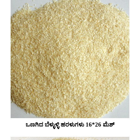
ಒಣಗಿದ ಬೆಳ್ಳುಳ್ಳಿ ಹರಳುಗಳು 16*26 ಮೆಶ್