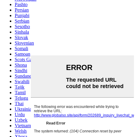
Pashto
Persian
Punjabi
Serbian
Sesotho
Sinhala
Slovak
Slovenian
Somali
Samoan
Scots Gaelic
Shona
Sindhi
Sundanese
Swahili
Tajik
Tamil
Telugu
Thai
Ukrainian
Urdu
Uzbek
Vietnamese
Welsh
Xhosa