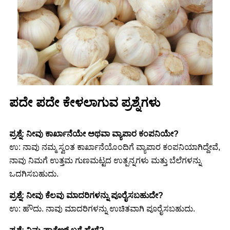
ಪದೇ ಪದೇ ಕೇಳಲಾಗುವ ಪ್ರಶ್ನೆಗಳು
ಪ್ರಶ್ನೆ: ನೀವು ಕಾರ್ಖಾನೆಯೇ ಅಥವಾ ವ್ಯಾಪಾರ ಕಂಪನಿಯೇ?
ಉ: ನಾವು ನಮ್ಮ ಸ್ವಂತ ಕಾರ್ಖಾನೆಯೊಂದಿಗೆ ವ್ಯಾಪಾರ ಕಂಪನಿಯಾಗಿದ್ದೇವೆ,
ನಾವು ನಿಮಗೆ ಉತ್ತಮ ಗುಣಮಟ್ಟದ ಉತ್ಪನ್ನಗಳು ಮತ್ತು ಬೆಲೆಗಳನ್ನು
ಒದಗಿಸಬಹುದು.
ಪ್ರಶ್ನೆ: ನೀವು ಕೆಲವು ಮಾದರಿಗಳನ್ನು ಪೂರೈಸಬಹುದೇ?
ಉ: ಹೌದು. ನಾವು ಮಾದರಿಗಳನ್ನು ಉಚಿತವಾಗಿ ಪೂರೈಸಬಹುದು.