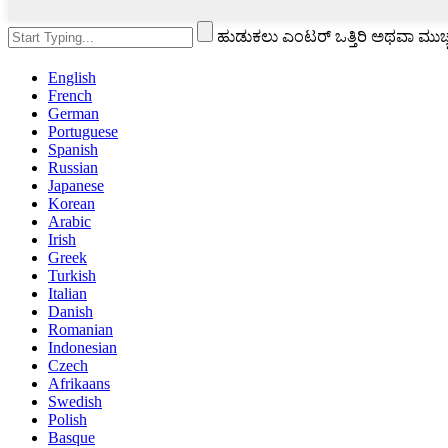
ಹುಡುಕಲು ಎಂಟರ್ ಒತ್ತಿರಿ ಅಥವಾ ಮುಚ್ಚಲ
English
French
German
Portuguese
Spanish
Russian
Japanese
Korean
Arabic
Irish
Greek
Turkish
Italian
Danish
Romanian
Indonesian
Czech
Afrikaans
Swedish
Polish
Basque