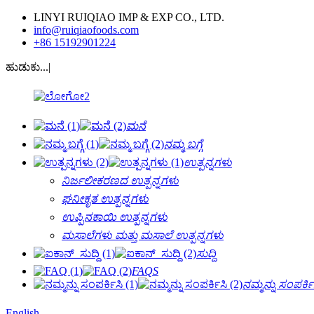
LINYI RUIQIAO IMP & EXP CO., LTD.
info@ruiqiaofoods.com
+86 15192901224
ಹುಡುಕು...|
ಮನೆ
ನಮ್ಮ ಬಗ್ಗೆ
ಉತ್ಪನ್ನಗಳು
ನಿರ್ಜಲೀಕರಣದ ಉತ್ಪನ್ನಗಳು
ಘನೀಕೃತ ಉತ್ಪನ್ನಗಳು
ಉಪ್ಪಿನಕಾಯಿ ಉತ್ಪನ್ನಗಳು
ಮಸಾಲೆಗಳು ಮತ್ತು ಮಸಾಲೆ ಉತ್ಪನ್ನಗಳು
ಸುದ್ದಿ
FAQS
ನಮ್ಮನ್ನು ಸಂಪರ್ಕಿ
English