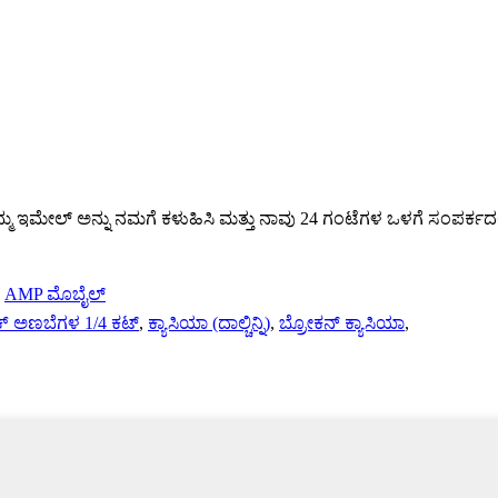
್ಮ ಇಮೇಲ್ ಅನ್ನು ನಮಗೆ ಕಳುಹಿಸಿ ಮತ್ತು ನಾವು 24 ಗಂಟೆಗಳ ಒಳಗೆ ಸಂಪರ್ಕದಲ್ಲಿ
-
AMP ಮೊಬೈಲ್
ಕ್ ಅಣಬೆಗಳ 1/4 ಕಟ್
,
ಕ್ಯಾಸಿಯಾ (ದಾಲ್ಚಿನ್ನಿ)
,
ಬ್ರೋಕನ್ ಕ್ಯಾಸಿಯಾ
,