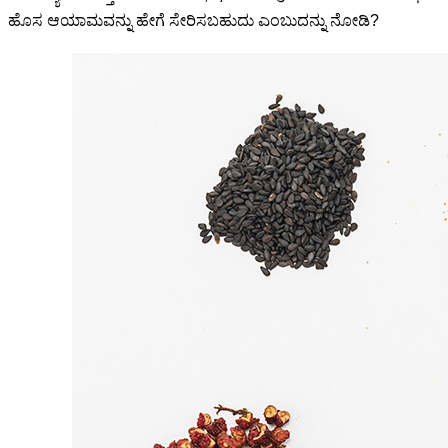
ಹೊಸ ಆಯಾಮವನ್ನು ಹೇಗೆ ಸೇರಿಸಬಹುದು ಎಂಬುದನ್ನು ನೋಡಿ?