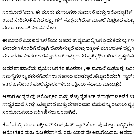
ಸಂಯೋಜಿಸಿದಾಗ, ಈ ಮೂರು ಮಸಾಲೆಗಳು ಸುವಾಸನೆ ಮತ್ತು ಆರೊಮ್ಯಾಟಿಕ್ ಎರಡೂ 
ಊಟ ಸೇರಿದಂತೆ ವಿವಿಧ ಭಕ್ಷ್ಯಗಳಿಗೆ ಸೂಕ್ತವಾಗಿದೆ.ಈ ಮಸಾಲೆ ಮಿಶ್ರಣದ ಮ
ಪರ್ಯಾಯವಾಗಿ ಬಳಸಬಹುದು.
ಈ ಮಸಾಲೆ ಮಿಶ್ರಣದ ಬಳಕೆಯು ಆಹಾರ ಉದ್ಯಮದಲ್ಲಿ ಜನಪ್ರಿಯತೆಯನ್ನು ಗಳಿಸುತ್ತಿದ
ಪದಾರ್ಥಗಳೊಂದಿಗೆ ಚೆನ್ನಾಗಿ ಜೋಡಿಸುತ್ತದೆ ಮತ್ತು ಅತ್ಯಂತ ಮೂಲಭೂತ ಭಕ್ಷ್ಯಗ
ಮಸಾಲೆಗಳ ಬಳಕೆಯು ರೆಸ್ಟೋರೆಂಟ್ ಅನ್ನು ಅದರ ಪ್ರತಿಸ್ಪರ್ಧಿಗಳಿಂದ ಪ್ರತ್ಯೇಕ
ಅದರ ಪಾಕಶಾಲೆಯ ಪ್ರಯೋಜನಗಳ ಹೊರತಾಗಿ, ಈ ಮಸಾಲೆ ಮಿಶ್ರಣವು ವಿವಿಧ 
ಸಮಸ್ಯೆಗಳನ್ನು ಶಮನಗೊಳಿಸಲು ಸಹಾಯ ಮಾಡುತ್ತದೆ.ಹೆಚ್ಚುವರಿಯಾಗಿ, ಸ್ಟಾರ್ 
ಇತರ ಹಾನಿಕಾರಕ ಮಾಲಿನ್ಯಕಾರಕಗಳಿಂದ ರಕ್ಷಿಸಲು ಸಹಾಯ ಮಾಡುತ್ತದೆ.
ಆಹಾರ ಉದ್ಯಮವು ಆರೋಗ್ಯಕರ ಮತ್ತು ಹೆಚ್ಚು ನೈಸರ್ಗಿಕ ಪದಾರ್ಥಗಳ ಕಡೆಗೆ ಬದ
ಸಾಧ್ಯತೆಯಿದೆ.ನೀವು ವಿಶಿಷ್ಟವಾದ ಮತ್ತು ರುಚಿಕರವಾದ ಮೆನುವನ್ನು ರಚಿಸ
ಸಂಯೋಜನೆಯು ಪರಿಗಣಿಸಲು ಒಂದಾಗಿದೆ.
ಕೊನೆಯಲ್ಲಿ, ಝಾಂಥಾಕ್ಸಿಲಮ್ ಬಂಜಿನಮ್, ಸ್ಟಾರ್ ಸೋಂಪು ಮತ್ತು ದಾಲ್ಚಿನ್
ಆರೋಗ್ಯಕರ ಮತ್ತು ರುಚಿಕರವಾಗಿದೆ, ಇದು ಯಾವುದೇ ಅಡುಗೆಯವರು ಅಥವಾ ಬಾಣಸಿ