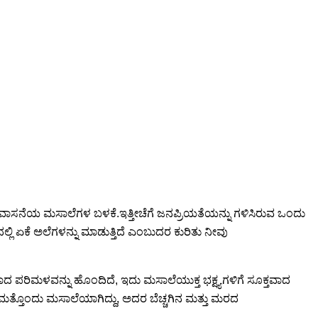
್ತು ಸುವಾಸನೆಯ ಮಸಾಲೆಗಳ ಬಳಕೆ.ಇತ್ತೀಚೆಗೆ ಜನಪ್ರಿಯತೆಯನ್ನು ಗಳಿಸಿರುವ ಒಂದು
 ಏಕೆ ಅಲೆಗಳನ್ನು ಮಾಡುತ್ತಿದೆ ಎಂಬುದರ ಕುರಿತು ನೀವು
ಾದ ಪರಿಮಳವನ್ನು ಹೊಂದಿದೆ, ಇದು ಮಸಾಲೆಯುಕ್ತ ಭಕ್ಷ್ಯಗಳಿಗೆ ಸೂಕ್ತವಾದ
 ಮತ್ತೊಂದು ಮಸಾಲೆಯಾಗಿದ್ದು, ಅದರ ಬೆಚ್ಚಗಿನ ಮತ್ತು ಮರದ