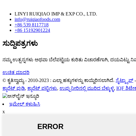
LINYI RUIQIAO IMP & EXP CO., LTD.
info@ruiqiaofoods.com
+86 539 8117718
+86 15192901224
ಸುದ್ದಿಪತ್ರಗಳು
ನಮ್ಮ ಉತ್ಪನ್ನಗಳು ಅಥವಾ ಬೆಲೆಪಟ್ಟಿಯ ಕುರಿತು ವಿಚಾರಣೆಗಾಗಿ, ದಯವಿಟ್ಟು ನಿಮ
ಉಚಿತ ಮಾದರಿ
© ಕೃತಿಸ್ವಾಮ್ಯ - 2010-2023 : ಎಲ್ಲಾ ಹಕ್ಕುಗಳನ್ನು ಕಾಯ್ದಿರಿಸಲಾಗಿದೆ.
ಸೈಟ್ಮ್ಯಾಪ್
ಕ್ಯಾರೆಟ್ ಪುಡಿ
,
ಕ್ಯಾರೆಟ್ ಪಟ್ಟಿಗಳು
,
ಉಪ್ಪುನೀರಿನಲ್ಲಿ ಮುರಿದ ಬೆಳ್ಳುಳ್ಳಿ
,
IQF ಶಿಟೇ
ಇಮೇಲ್ ಕಳುಹಿಸಿ
x