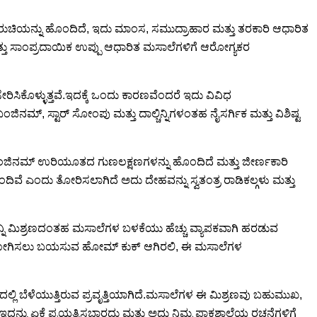
 ರುಚಿಯನ್ನು ಹೊಂದಿದೆ, ಇದು ಮಾಂಸ, ಸಮುದ್ರಾಹಾರ ಮತ್ತು ತರಕಾರಿ ಆಧಾರಿತ
ತ್ತು ಸಾಂಪ್ರದಾಯಿಕ ಉಪ್ಪು ಆಧಾರಿತ ಮಸಾಲೆಗಳಿಗೆ ಆರೋಗ್ಯಕರ
ರಿಸಿಕೊಳ್ಳುತ್ತವೆ.ಇದಕ್ಕೆ ಒಂದು ಕಾರಣವೆಂದರೆ ಇದು ವಿವಿಧ
ನಮ್, ಸ್ಟಾರ್ ಸೋಂಪು ಮತ್ತು ದಾಲ್ಚಿನ್ನಿಗಳಂತಹ ನೈಸರ್ಗಿಕ ಮತ್ತು ವಿಶಿಷ್ಟ
ಿನಮ್ ಉರಿಯೂತದ ಗುಣಲಕ್ಷಣಗಳನ್ನು ಹೊಂದಿದೆ ಮತ್ತು ಜೀರ್ಣಕಾರಿ
ಿವೆ ಎಂದು ತೋರಿಸಲಾಗಿದೆ ಅದು ದೇಹವನ್ನು ಸ್ವತಂತ್ರ ರಾಡಿಕಲ್ಗಳು ಮತ್ತು
ಿನ್ನಿ ಮಿಶ್ರಣದಂತಹ ಮಸಾಲೆಗಳ ಬಳಕೆಯು ಹೆಚ್ಚು ವ್ಯಾಪಕವಾಗಿ ಹರಡುವ
ೆ ಪ್ರಯೋಗಿಸಲು ಬಯಸುವ ಹೋಮ್ ಕುಕ್ ಆಗಿರಲಿ, ಈ ಮಸಾಲೆಗಳ
ಲಿ ಬೆಳೆಯುತ್ತಿರುವ ಪ್ರವೃತ್ತಿಯಾಗಿದೆ.ಮಸಾಲೆಗಳ ಈ ಮಿಶ್ರಣವು ಬಹುಮುಖ,
ದನ್ನು ಏಕೆ ಪ್ರಯತ್ನಿಸಬಾರದು ಮತ್ತು ಅದು ನಿಮ್ಮ ಪಾಕಶಾಲೆಯ ರಚನೆಗಳಿಗೆ