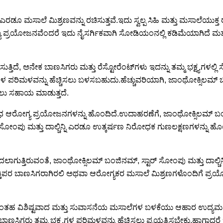
ಮಸಾಲೆ ಮಿಶ್ರಣವನ್ನು ರಚಿಸುತ್ತವೆ.ಇದು ಸ್ವಲ್ಪ ಸಿಹಿ ಮತ್ತು ಮಸಾಲೆಯುಕ್ತ
ುಖ್ಯ ಪ್ರಯೋಜನವೆಂದರೆ ಇದು ನೈಸರ್ಗಿಕವಾಗಿ ಸೋಡಿಯಂನಲ್ಲಿ ಕಡಿಮೆಯಾಗಿದೆ ಮ
ೆ, ಅನೇಕ ಬಾಣಸಿಗರು ಮತ್ತು ರೆಸ್ಟೋರೆಂಟ್‌ಗಳು ಇದನ್ನು ತಮ್ಮ ಭಕ್ಷ್ಯಗಳಲ್ಲಿ ಸೇ
ಳ ಪರಿಮಳವನ್ನು ಹೆಚ್ಚಿಸಲು ಬಳಸಬಹುದು.ಹೆಚ್ಚುವರಿಯಾಗಿ, ಜಾಂಥೋಕ್ಸಿಲಮ್ ಬಂಜಿ
ಿಸಲು ಸಹಾಯ ಮಾಡುತ್ತದೆ.
ಆರೋಗ್ಯ ಪ್ರಯೋಜನಗಳನ್ನು ಹೊಂದಿದೆ.ಉದಾಹರಣೆಗೆ, ಜಾಂಥೋಕ್ಸಿಲಮ್ ಬಂಜ
ಸೋಂಪು ಮತ್ತು ದಾಲ್ಚಿನ್ನಿ ಎರಡೂ ಉತ್ಕರ್ಷಣ ನಿರೋಧಕ ಗುಣಲಕ್ಷಣಗಳನ್ನು ಹೊಂದ
ಲಾಗುತ್ತಿರುವಂತೆ, ಜಾಂಥೋಕ್ಸಿಲಮ್ ಬಂಜಿನಮ್, ಸ್ಟಾರ್ ಸೋಂಪು ಮತ್ತು ದಾಲ್ಚ
ಲು ವೃತ್ತಿಪರ ಬಾಣಸಿಗರಾಗಿರಲಿ ಅಥವಾ ಆರೋಗ್ಯಕರ ಮಸಾಲೆ ಮಿಶ್ರಣಗಳೊಂದಿಗ
ನಿಗಳಂತಹ ವಿಶಿಷ್ಟವಾದ ಮತ್ತು ಸುವಾಸನೆಯ ಮಸಾಲೆಗಳ ಬಳಕೆಯು ಆಹಾರ ಉದ್ಯಮದಲ್
ಗರು ತಮ್ಮ ಭಕ್ಷ್ಯಗಳ ಪರಿಮಳವನ್ನು ಹೆಚ್ಚಿಸಲು ಪ್ರಯತ್ನಿಸಬೇಕು.ಹಾಗಾದರೆ ಇ