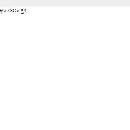
ು ESC ಒತ್ತಿರಿ