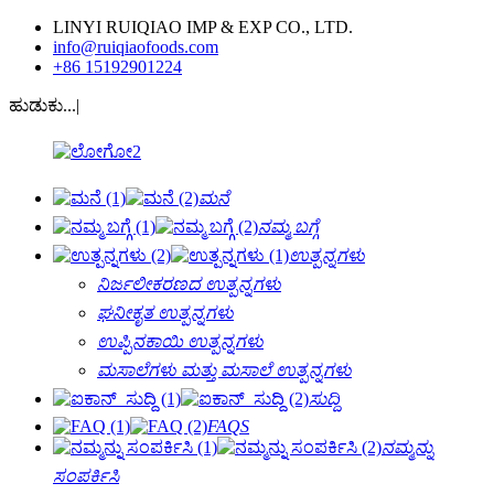
LINYI RUIQIAO IMP & EXP CO., LTD.
info@ruiqiaofoods.com
+86 15192901224
ಹುಡುಕು...|
ಮನೆ
ನಮ್ಮ ಬಗ್ಗೆ
ಉತ್ಪನ್ನಗಳು
ನಿರ್ಜಲೀಕರಣದ ಉತ್ಪನ್ನಗಳು
ಘನೀಕೃತ ಉತ್ಪನ್ನಗಳು
ಉಪ್ಪಿನಕಾಯಿ ಉತ್ಪನ್ನಗಳು
ಮಸಾಲೆಗಳು ಮತ್ತು ಮಸಾಲೆ ಉತ್ಪನ್ನಗಳು
ಸುದ್ದಿ
FAQS
ನಮ್ಮನ್ನು
ಸಂಪರ್ಕಿಸಿ