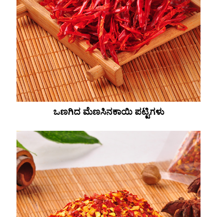
ಒಣಗಿದ ಮೆಣಸಿನಕಾಯಿ ಪಟ್ಟಿಗಳು