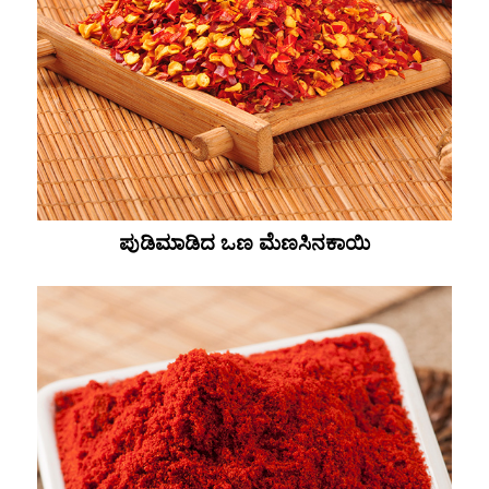
ಪುಡಿಮಾಡಿದ ಒಣ ಮೆಣಸಿನಕಾಯಿ