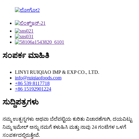
ಸಂಪರ್ಕ ಮಾಹಿತಿ
LINYI RUIQIAO IMP & EXP CO., LTD.
info@ruiqiaofoods.com
+86 539 8117718
+86 15192901224
ಸುದ್ದಿಪತ್ರಗಳು
ನಮ್ಮ ಉತ್ಪನ್ನಗಳು ಅಥವಾ ಬೆಲೆಪಟ್ಟಿಯ ಕುರಿತು ವಿಚಾರಣೆಗಾಗಿ, ದಯವಿಟ್ಟು
ನಿಮ್ಮ ಇಮೇಲ್ ಅನ್ನು ನಮಗೆ ಕಳುಹಿಸಿ ಮತ್ತು ನಾವು 24 ಗಂಟೆಗಳ ಒಳಗೆ
ಸಂಪರ್ಕದಲ್ಲಿರುತ್ತೇವೆ.