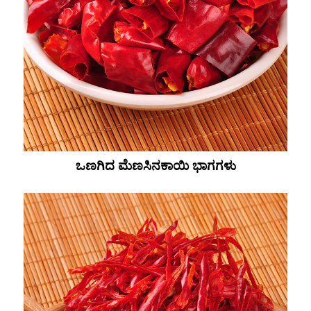
ಒಣಗಿದ ಮೆಣಸಿನಕಾಯಿ ಭಾಗಗಳು