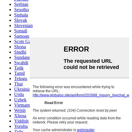
Serbian
Sesotho
Sinhala
Slovak
Slovenian
Somali
Samoan
Scots Gaelic
Shona
Sindhi
Sundanese
Swahili
Tajik
Tamil
Telugu
Thai
Ukrainian
Urdu
Uzbek
Vietnamese
Welsh
Xhosa
Yiddish
Yoruba
Zulu