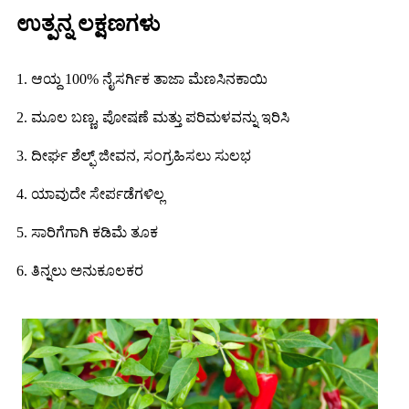
ಉತ್ಪನ್ನ ಲಕ್ಷಣಗಳು
1. ಆಯ್ದ 100% ನೈಸರ್ಗಿಕ ತಾಜಾ ಮೆಣಸಿನಕಾಯಿ
2. ಮೂಲ ಬಣ್ಣ, ಪೋಷಣೆ ಮತ್ತು ಪರಿಮಳವನ್ನು ಇರಿಸಿ
3. ದೀರ್ಘ ಶೆಲ್ಫ್ ಜೀವನ, ಸಂಗ್ರಹಿಸಲು ಸುಲಭ
4. ಯಾವುದೇ ಸೇರ್ಪಡೆಗಳಿಲ್ಲ
5. ಸಾರಿಗೆಗಾಗಿ ಕಡಿಮೆ ತೂಕ
6. ತಿನ್ನಲು ಅನುಕೂಲಕರ