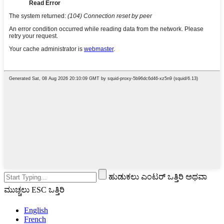
ಹುಡುಕಲು ಎಂಟರ್ ಒತ್ತಿರಿ ಅಥವಾ
ಮುಚ್ಚಲು ESC ಒತ್ತಿರಿ
English
French