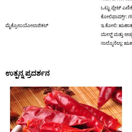
ಒಟ್ಟು ಪ್ಲೇಟ್ ಎಣಿಕ
ಕೋಲಿಫಾರ್ಮ್ಸ್: ಗರ
ಮೈಕ್ರೋಬಯೋಲಾಜಿಕಲ್
ಇ.ಕೋಲಿ: ಋಣಾತ್
ಯೀಸ್ಟ್ ಮತ್ತು ಅಚ
ಸಾಲ್ಮೊನೆಲ್ಲಾ: ಋಣ
ಉತ್ಪನ್ನ ಪ್ರದರ್ಶನ